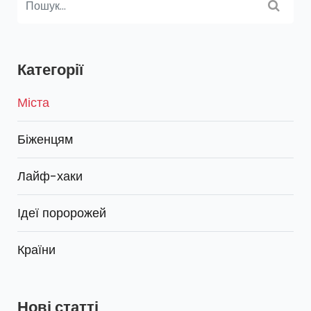
Категорії
Міста
Біженцям
Лайф-хаки
Ідеї поророжей
Країни
Нові статті