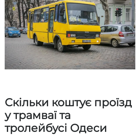
Скільки коштує проїзд
у трамваї та
тролейбусі Одеси