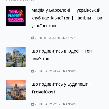
Мафія у Барселоні — український
клуб настільної гри | Настільні ігри
українською
2025-11-03 00:26
Admin
Що подивитись в Одесі - Топ
пам'яток
2023-04-12 23:24
Admin
Що подивитись у Будапешті -
TravelCost
2023-04-12 22:57
Admin