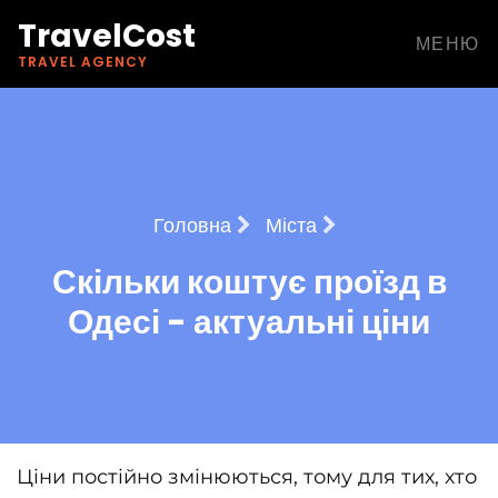
TravelCost
МЕНЮ
TRAVEL AGENCY
Головна
Міста
Скільки коштує проїзд в
Одесі - актуальні ціни
Ціни постійно змінюються, тому для тих, хто