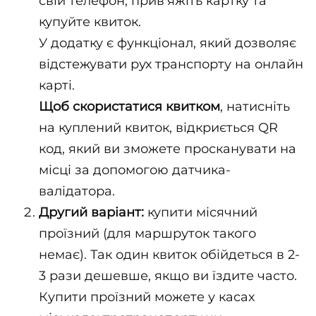
свій телефон, прив'яжіть картку та
купуйте квиток.
У додатку є функціонал, який дозволяє
відстежувати рух транспорту на онлайн
карті.
Щоб скористатися квитком
, натисніть
на куплений квиток, відкриється QR
код, який ви зможете просканувати на
місці за допомогою датчика-
валідатора.
Другий варіант:
купити місячний
проїзний (для маршруток такого
немає). Так один квиток обійдеться в 2-
3 рази дешевше, якщо ви їздите часто.
Купити проїзний можете у касах