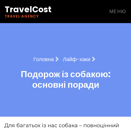
TravelCost
МЕНЮ
TRAVEL AGENCY
Головна
Лайф-хаки
Подорож із собакою:
основні поради
Для багатьох із нас собака – повноцінний 