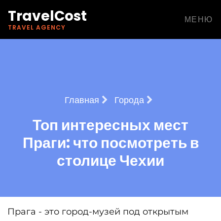
TravelCost
МЕНЮ
TRAVEL AGENCY
Главная
Города
Топ интересных мест
Праги: что посмотреть в
столице Чехии
Прага - это город-музей под открытым 