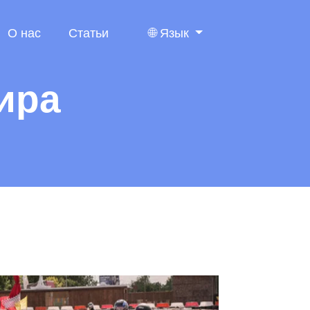
О нас
Статьи
🌐
Язык
ира