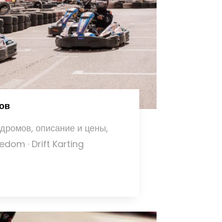
мов
дромов, описание и цены,
edom · Drift Karting