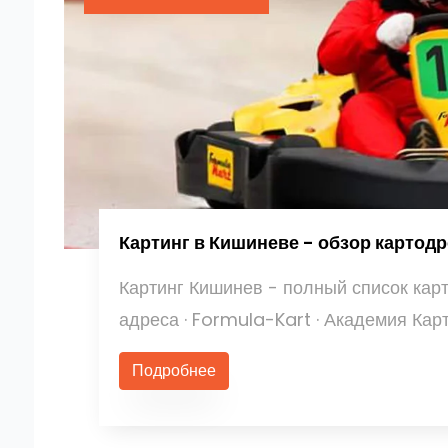
Картинг в Кишиневе - обзор картод
Картинг Кишинев - полный список кар
адреса · Formula-Kart · Академия Кар
Подробнее