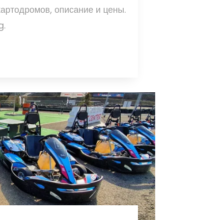
картодромов, описание и цены.
g.