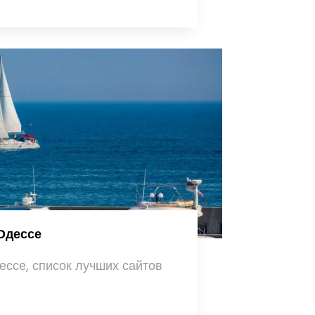
 Одессе
ессе, список лучших сайтов